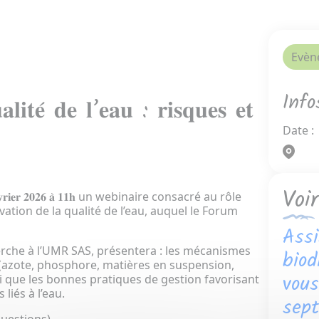
Evèn
Info
𝐥𝐢𝐭𝐞́ 𝐝𝐞 𝐥’𝐞𝐚𝐮 : 𝐫𝐢𝐬𝐪𝐮𝐞𝐬 𝐞𝐭
Date :
Voi
𝐞𝐫 𝟐𝟎𝟐𝟔 𝐚̀ 𝟏𝟏𝐡 un webinaire consacré au rôle
rvation de la qualité de l’eau, auquel le Forum
Assi
erche à l’UMR SAS, présentera : les mécanismes
biod
es (azote, phosphore, matières en suspension,
vou
i que les bonnes pratiques de gestion favorisant
liés à l’eau.
sept