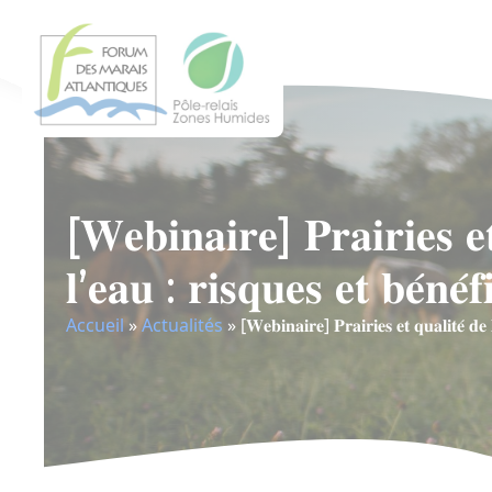
[𝐖𝐞𝐛𝐢𝐧𝐚𝐢𝐫𝐞] 𝐏𝐫𝐚𝐢𝐫𝐢𝐞𝐬 𝐞𝐭
𝐥’𝐞𝐚𝐮 : 𝐫𝐢𝐬𝐪𝐮𝐞𝐬 𝐞𝐭 𝐛𝐞́𝐧𝐞́𝐟
Accueil
»
Actualités
»
[𝐖𝐞𝐛𝐢𝐧𝐚𝐢𝐫𝐞] 𝐏𝐫𝐚𝐢𝐫𝐢𝐞𝐬 𝐞𝐭 𝐪𝐮𝐚𝐥𝐢𝐭𝐞́ 𝐝𝐞 𝐥