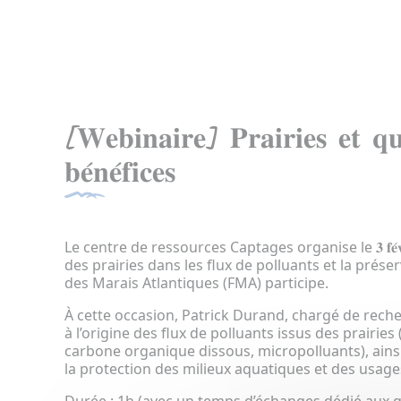
[𝐖𝐞𝐛𝐢𝐧𝐚𝐢𝐫𝐞] 𝐏𝐫𝐚𝐢𝐫𝐢𝐞𝐬 𝐞𝐭 𝐪𝐮
𝐛𝐞́𝐧𝐞́𝐟𝐢𝐜𝐞𝐬
Le centre de ressources Captages organise le 𝟑 𝐟𝐞́𝐯𝐫𝐢
des prairies dans les flux de polluants et la prése
des Marais Atlantiques (FMA) participe.
À cette occasion, Patrick Durand, chargé de rech
à l’origine des flux de polluants issus des prairi
carbone organique dissous, micropolluants), ains
la protection des milieux aquatiques et des usages 