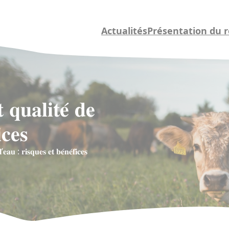
Actualités
Présentation du 
 𝐪𝐮𝐚𝐥𝐢𝐭𝐞́ 𝐝𝐞
𝐜𝐞𝐬
’𝐞𝐚𝐮 : 𝐫𝐢𝐬𝐪𝐮𝐞𝐬 𝐞𝐭 𝐛𝐞́𝐧𝐞́𝐟𝐢𝐜𝐞𝐬