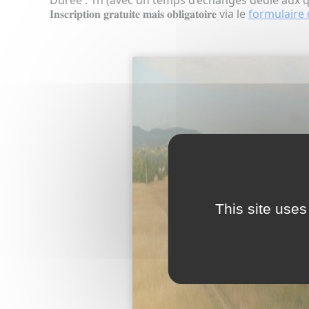
Durée : 1h (avec un temps d’échanges dédié aux 
𝐈𝐧𝐬𝐜𝐫𝐢𝐩𝐭𝐢𝐨𝐧 𝐠𝐫𝐚𝐭𝐮𝐢𝐭𝐞 𝐦𝐚𝐢𝐬 𝐨𝐛𝐥𝐢𝐠𝐚𝐭𝐨𝐢𝐫𝐞 via le
formulaire
This site uses