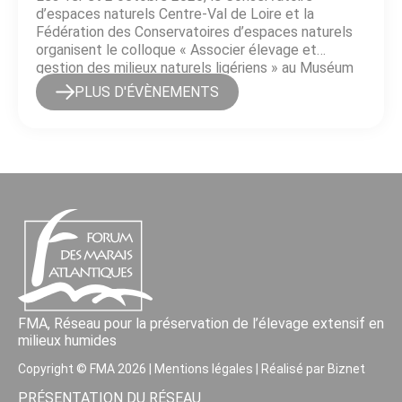
d’espaces naturels Centre-Val de Loire et la
Fédération des Conservatoires d’espaces naturels
organisent le colloque « Associer élevage et
gestion des milieux naturels ligériens » au Muséum
d’Orléans pour la Biodiversité et l’Environnement
PLUS D'ÉVÈNEMENTS
(MOBE). Ce rendez-vous s’adresse à l’ensemble des
acteurs du bassin de la Loire : […]
FMA, Réseau pour la préservation de l’élevage extensif en
milieux humides
Copyright © FMA 2026 |
Mentions légales
| Réalisé par
Biznet
PRÉSENTATION DU RÉSEAU