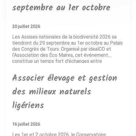
septembre au 1er octobre
20 juillet 2026
Les Assises nationales de la biodiversité 2026 se
tiendront du 29 septembre au 1er octobre au Palais
des Congrès de Tours. Organisé par idealCO et
l’Association des Éco Maires, cet événement
constitue un temps fort d’échanges entre
collectivités, scientifiques, associations, entreprises
et acteurs engagés pour la préservation de la
Associer élevage et gestion
biodiversité. Cette édition s’articulera autour du […]
des milieux naturels
ligériens
16 juillet 2026
Les 1er et 2 octobre 2026, le Conservatoire