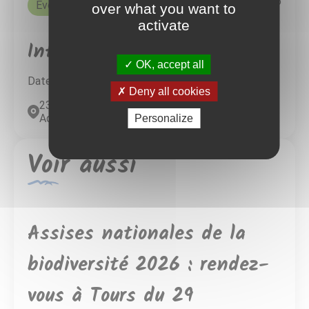
9 septembre 2025
Evènements
over what you want to
activate
Infos pratiques
OK, accept all
Date :
28
octobre
2025
Deny all cookies
23800 La Celle-Dunoise, France Nouvelle-
Aquitaine
Personalize
Voir aussi
Assises nationales de la
biodiversité 2026 : rendez-
vous à Tours du 29