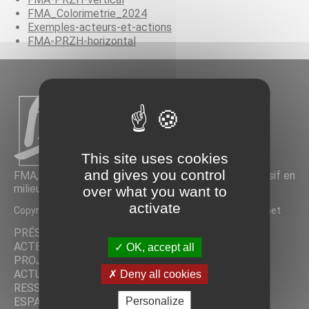
FMA_Colorimetrie_2024
Exemples-acteurs-et-actions
FMA-PRZH-horizontal
This site uses cookies
and gives you control
FMA, Réseau pour la préservation de l’élevage extensif en
milieux humides
over what you want to
activate
Copyright © FMA 2026 |
Mentions légales
| Réalisé par
Biznet
PRÉSENTATION DU RÉSEAU
ACTEURS
OK, accept all
PROJETS
ACTUALITÉS
Deny all cookies
RESSOURCES
ESPACE COLLABORATIF
Personalize